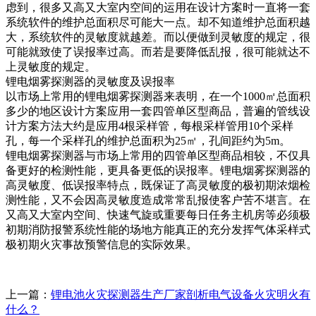
虑到，很多又高又大室内空间的运用在设计方案时一直将一套
系统软件的维护总面积尽可能大一点。却不知道维护总面积越
大，系统软件的灵敏度就越差。而以便做到灵敏度的规定，很
可能就致使了误报率过高。而若是要降低乱报，很可能就达不
上灵敏度的规定。
锂电烟雾探测器的灵敏度及误报率
以市场上常用的锂电烟雾探测器来表明，在一个1000㎡总面积
多少的地区设计方案应用一套四管单区型商品，普遍的管线设
计方案方法大约是应用4根采样管，每根采样管用10个采样
孔，每一个采样孔的维护总面积为25㎡，孔间距约为5m。
锂电烟雾探测器与市场上常用的四管单区型商品相较，不仅具
备更好的检测性能，更具备更低的误报率。锂电烟雾探测器的
高灵敏度、低误报率特点，既保证了高灵敏度的极初期浓烟检
测性能，又不会因高灵敏度造成常常乱报使客户苦不堪言。在
又高又大室内空间、快速气旋或重要每日任务主机房等必须极
初期消防报警系统性能的场地方能真正的充分发挥气体采样式
极初期火灾事故预警信息的实际效果。
上一篇：
锂电池火灾探测器生产厂家剖析电气设备火灾明火有
什么？