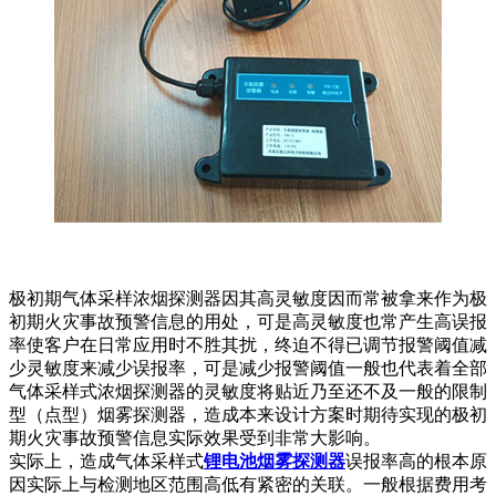
极初期气体采样浓烟探测器因其高灵敏度因而常被拿来作为极
初期火灾事故预警信息的用处，可是高灵敏度也常产生高误报
率使客户在日常应用时不胜其扰，终迫不得已调节报警阈值减
少灵敏度来减少误报率，可是减少报警阈值一般也代表着全部
气体采样式浓烟探测器的灵敏度将贴近乃至还不及一般的限制
型（点型）烟雾探测器，造成本来设计方案时期待实现的极初
期火灾事故预警信息实际效果受到非常大影响。
实际上，造成气体采样式
锂电池烟雾探测器
误报率高的根本原
因实际上与检测地区范围高低有紧密的关联。一般根据费用考