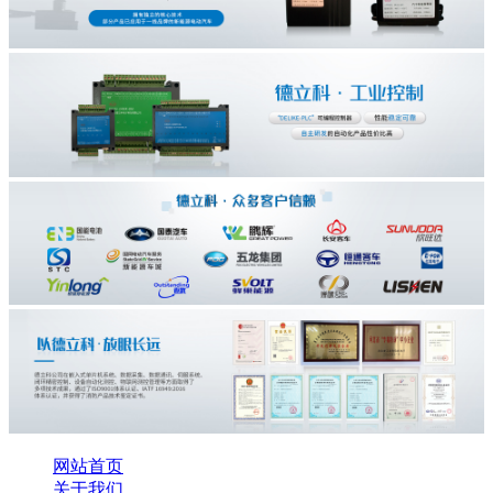
网站首页
关于我们