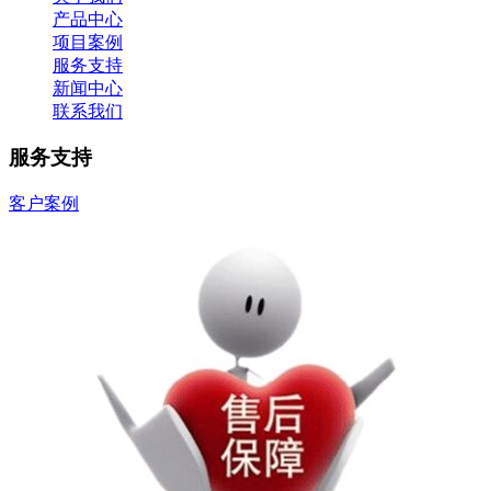
产品中心
项目案例
服务支持
新闻中心
联系我们
服务支持
客户案例