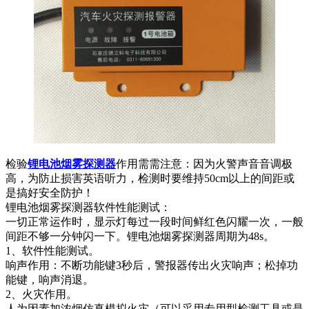
检验
锂电池烟雾探测器
作用需需注意：因为火警声音音调极
高，为防止损害英语听力，检测时要维持50cm以上的间距或
是搞好安全防护！
锂电池烟雾探测器软件性能测试：
一切正常运作时，显示灯每过一段时间鲜红色闪耀一次，一般
间距不够一分钟闪一下。锂电池烟雾探测器周期为48s。
1、软件性能测试。
响声作用：不断功能键3秒后，警报器传出火灾响声；松掉功
能键，响声消退。
2、火灾作用。
人为因素加浓烟仿真模拟火灾（可以采用专用型检测工具或是