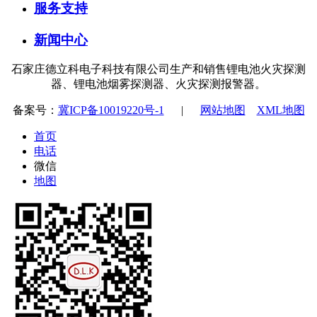
服务支持
新闻中心
石家庄德立科电子科技有限公司生产和销售锂电池火灾探测
器、锂电池烟雾探测器、火灾探测报警器。
备案号：
冀ICP备10019220号-1
|
网站地图
XML地图
首页
电话
微信
地图