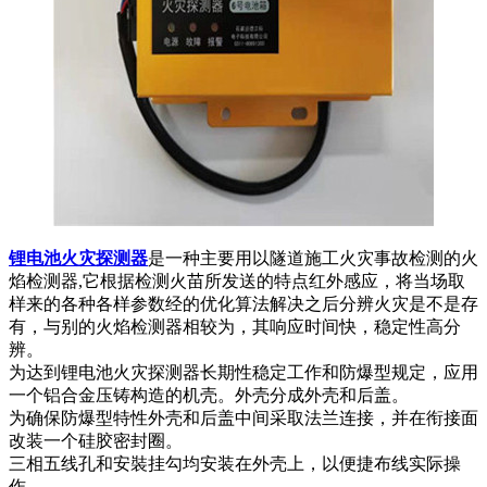
锂电池火灾探测器
是一种主要用以隧道施工火灾事故检测的火
焰检测器,它根据检测火苗所发送的特点红外感应，将当场取
样来的各种各样参数经的优化算法解决之后分辨火灾是不是存
有，与别的火焰检测器相较为，其响应时间快，稳定性高分
辨。
为达到锂电池火灾探测器长期性稳定工作和防爆型规定，应用
一个铝合金压铸构造的机壳。外壳分成外壳和后盖。
为确保防爆型特性外壳和后盖中间采取法兰连接，并在衔接面
改装一个硅胶密封圈。
三相五线孔和安裝挂勾均安装在外壳上，以便捷布线实际操
作。