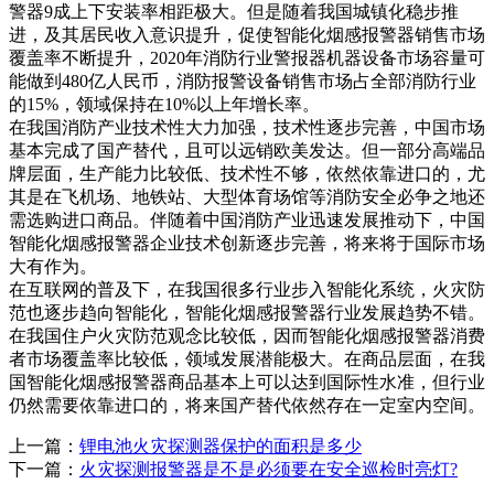
警器9成上下安装率相距极大。但是随着我国城镇化稳步推
进，及其居民收入意识提升，促使智能化烟感报警器销售市场
覆盖率不断提升，2020年消防行业警报器机器设备市场容量可
能做到480亿人民币，消防报警设备销售市场占全部消防行业
的15%，领域保持在10%以上年增长率。
在我国消防产业技术性大力加强，技术性逐步完善，中国市场
基本完成了国产替代，且可以远销欧美发达。但一部分高端品
牌层面，生产能力比较低、技术性不够，依然依靠进口的，尤
其是在飞机场、地铁站、大型体育场馆等消防安全必争之地还
需选购进口商品。伴随着中国消防产业迅速发展推动下，中国
智能化烟感报警器企业技术创新逐步完善，将来将于国际市场
大有作为。
在互联网的普及下，在我国很多行业步入智能化系统，火灾防
范也逐步趋向智能化，智能化烟感报警器行业发展趋势不错。
在我国住户火灾防范观念比较低，因而智能化烟感报警器消费
者市场覆盖率比较低，领域发展潜能极大。在商品层面，在我
国智能化烟感报警器商品基本上可以达到国际性水准，但行业
仍然需要依靠进口的，将来国产替代依然存在一定室内空间。
上一篇：
锂电池火灾探测器保护的面积是多少
下一篇：
火灾探测报警器是不是必须要在安全巡检时亮灯?