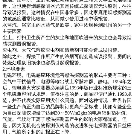
近，这也使得烟感探测器尤其是传统式探测仪无法鉴别，往往
导致误报警。这种情况在中国非常多，因此家庭用烟感探测器
的敏感度通常比较低，从而减少使用过程中误报警。
水蒸汽。浴室里的水蒸气是欧美，家中浓烟检测乱报的另一个
主要因素
尘土。打扫卫生所产生的灰尘和地面吹进来的灰尘也会导致烟
感探测器误报警。
灭虫剂。大气气溶胶灭虫剂和清新剂可能会造成误报警。
除此之外，焊接工作所产生的浓烟可能会造成误报警，房间内
焚烧处理废旧纸张也容易引起误报警。
2.环境要素
电磁环境。电磁感应环境危害感温探测器的形式主要有三种：
空气中干扰信号、电源等输出线上窄脉冲群、静电。1994年之
后，锂电池火灾探测器必须满足1993年版行业标准所规定的三
个电磁兼容测试规定。值得注意的是，商品即便已通过1993规
范，并不代表实际应用没什么问题。面对这种情况，世界各国
一些生产商正为自己的品牌制订更高产品标准，比如有些企业
为自己探测仪增设了达到30 ~ 50V/m2ghz的电离辐射指标值。
气旋。气旋对正离子感温探测器产生的影响大家都知道。但
是，因为无机化合物探测仪构造的改进和光电探测器的日益应
用，气旋所引起的乱报正在下降。