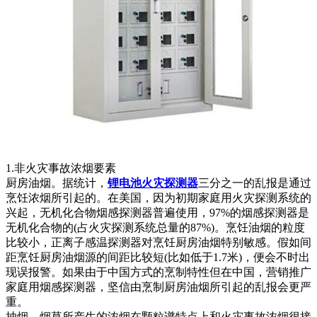
1.非火灾事故浓烟要素
厨房油烟。据统计，
锂电池火灾探测器
三分之一的乱报是通过
烹饪浓烟所引起的。在美国，因为初期家庭用火灾探测系统的
兴起，无机化合物烟感探测器普遍使用，97%的烟感探测器是
无机化合物的(占火灾探测系统总量的87%)。烹饪油烟的粒度
比较小，正离子感温探测器对烹饪厨房油烟特别敏感。假如间
距烹饪厨房油烟源的间距比较短(比如低于1.7米)，便会不时出
现误报警。如果由于中国方式的烹制特性但在中国，营销推广
家庭用烟感探测器，坚信由烹制厨房油烟所引起的乱报会更严
重。
抽烟。烟草所产生的浓烟在颗粒谱特点上和火灾事故浓烟很接