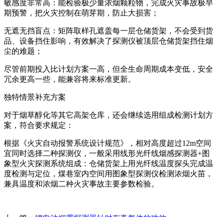
敏感度非常高：能检验极少量浓烟颗粒物，完成火灾事故极早
期预警，把火灾控制在萌芽期，防止大损害；
无遮无挡盲点：矩阵取样孔遮盖每一层仓储货架，不会受到货
品、设备挡住影响，有效解决了探测仪被顶层仓储货架挡住烟
尘的难题；
尽管前期投入比计划方案一高，但全生命周期成本变低，安全
冗余更高一些，能兼容将来标准更新。
独特情景补充方案
对于烟草醇化等其它高架仓库，还会继续选用组成检测计划方
案，符合要求规定：
根据《火灾自动报警系统设计规范》，相对高度超过12m空间
宜同时选择二种探测仪，一般采用线形光纤线烟感探测器+图
象型火灾探测系统组成：仓储货架上用光纤线温度探头完成温
度检测与定位，煤巷室内空间用图象型探测仪检测浓烟火苗，
兼具温度和浓烟二种火灾事故主要参数检验。