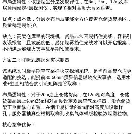
布局逻辑性：依据烟尘分层次规律性，在6m、9m、12m及库
房顶端设定4层探测仪，实现多相对高度无盲区遮盖。
优点：成本低，分层次布局后能够全方位覆盖仓储货架地区，
质量稳定易维护。
缺点：高架仓库里的码垛机、货品非常容易挡住光线，容易引
发误报警；且敏感度低，必须烟雾挡住光线才可以开启报案，
不能满足燃烧火灾事故早期预警要求。
方案二：呼吸式感烟火灾探测器
该系统又叫极早期空气采样火灾探测系统，是当前高架仓库更
适配的挑选，能提前30-60min预警信息燃烧火灾事故，选用水
准+竖直相结合的引流矩阵走管取样：
布局逻辑性：对于20m之上仓储货架，在12m相对高度、仓储
货架高层上边约25m相对高度设定双层空气采样器，沿仓储货
架正垂面纵向布置，在烟尘易扩散的9m相对高度加设取样
孔，服务器抽真空根据取样孔收集气体样版检验浓烟颗粒物。
核心竞争优势：