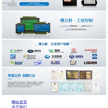
网站首页
关于我们