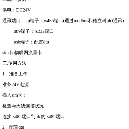
供电：
DC24V
通讯端口：
2p
端子：
rs485
端口
(
通过
modbus
和德立科
plct
通讯
)
db9
端子：
rs232
端口
usb
端子：配置
dtu
sim
卡
:
物联网流量卡
三
.
使用方法
1
，准备工作：
准备
24V
电源；
插入
sim
卡；
检查
4g
天线连接状况；
连接
rs485
端口到
plc
的
rs485
端口；
2
，配置
dtu